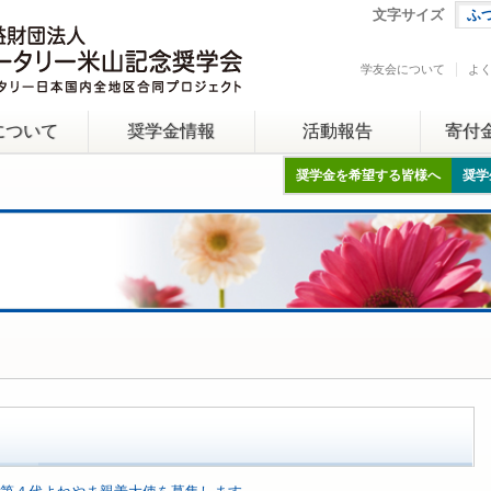
文字サイズ
ふ
学友会について
よ
について
奨学金情報
活動報告
寄付
奨学金を希望する皆様へ
奨学