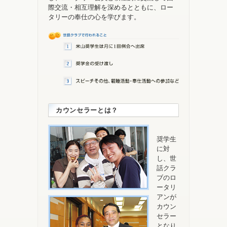
際交流・相互理解を深めるとともに、ロー
タリーの奉仕の心を学びます。
カウンセラーとは？
奨学生
に対
し、世
話クラ
ブのロ
ータリ
アンが
カウン
セラー
となり