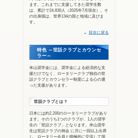
ます。これまでに支援してきた奨学生数
は、累計で24,830人（2025年7月現在）。そ
の出身国は、世界134の国と地域に及びま
す。
目次に戻る
特色 ～世話クラブとカウンセ
ラー～
米山奨学金には、奨学金による経済的な支
援だけでなく、ロータリークラブ独自の世
話クラブとカウンセラー制度による心の通
った支援があります。
世話クラブとは？
日本には約2,200のロータリークラブがあり
ます。そのうち1つのクラブが、1人の奨学
生の「世話クラブ」となります。米山奨学
生は世話クラブの例会 に月に一回以上出席
し、ロータリー会員と積極的に交流して国