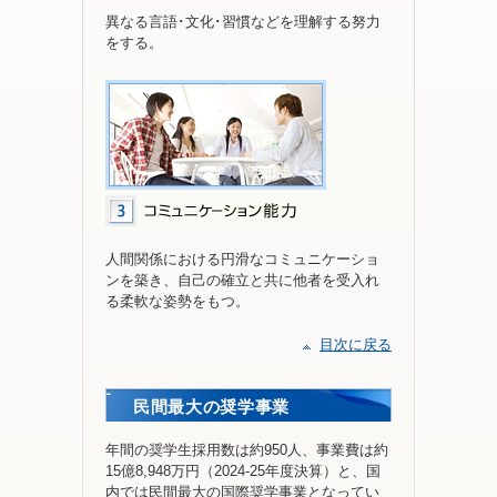
異なる言語･文化･習慣などを理解する努力
をする。
人間関係における円滑なコミュニケーショ
ンを築き、自己の確立と共に他者を受入れ
る柔軟な姿勢をもつ。
目次に戻る
民間最大の奨学事業
年間の奨学生採用数は約950人、事業費は約
15億8,948万円（2024-25年度決算）と、国
内では民間最大の国際奨学事業となってい