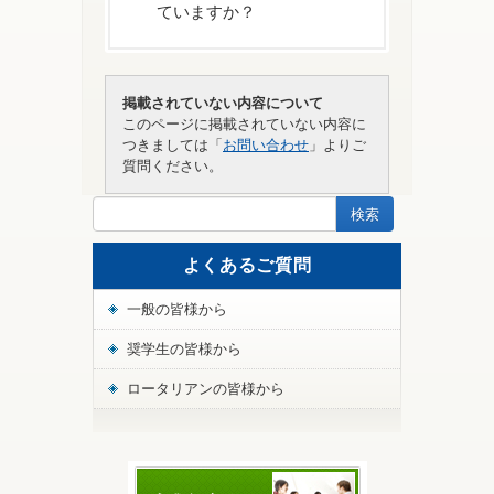
ていますか？
ジで公表します。
進学予定校が指定
校であれば、まず
は進学予定校の奨
学金担当窓口へ、
掲載されていない内容について
休学したいのですが、奨学
6月27日にクラブから振り込
米山奨学金の申請
このページに掲載されていない内容に
生は続けられますか？
みをしたのに、領収証が7月
について相談して
つきましては「
お問い合わせ
」よりご
1日になっていました。
ください。学内選
質問ください。
考を受け、選ばれ
奨学金を銀行振込にできま
た場合に応募がで
すか？
普通寄付金はクラブによっ
きます。応募資格
て金額が異なりますが、ど
など詳細は
募
うやって決めるのですか？
よくあるご質問
集要項
でご確認く
奨学期間の延長はできます
ださい。
か？
一般の皆様から
なぜ普通寄付をするのです
上記とは別に、指
か？
定校推薦を必要と
奨学生の皆様から
奨学期間終了後もロータリ
しない個人応募の
新た
ークラブと交流を続けたい
奨学金制度があり
ロータリアンの皆様から
な奨学金
米
のですが。
特別寄付金はいくらから受
ます（海外応募者
山奨学会への提出書
付けてもらえるのですか？
対象奨学金）。詳
類 【事前に世話クラ
細は
こちら
を
ブ経由で提出する】
奨学生レポートを出さない
ご確認ください。
場合は、どうなりますか？
「免税申告用書類（領収証