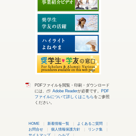
休学届
（こ
等）」を早めにいただけな
博士課程最終学年
こからプリントア
いのですか？
でオーバードクタ
ウトして使用）
奨学金の受給証明を発行し
ーとして大学院で
てもらいたいのですが。
大学の休学許可書
博士号取得のため
1回目の特別寄付をしてから
勉強を続ける場合
何年も寄付をしていませ
復
学位（博士号）を取得でき
学部課程・修士課
ん。期間は空いてもいいの
学届
ました。何か手続きが必要
程最終学年で、修
ですか？
ですか？
士課程・博士課程
に進学する場合
1人の奨学生を奨学するのに
（同地区内ではな
年間どのくらいのお金が必
く、近隣地区所在
の大学へ進学する
要ですか？
場合は、研究分野
が変わらないこ
PDFファイルを閲覧・印刷・ダウンロード
表彰品を辞退することはで
と、および、世話
には、
Adobe Reader
が必要です。
PDF
きますか？
クラブに通えるこ
ファイルについて詳しくはこちら
をご参照
とを応募の条件と
ください。
する）
米山功労クラブの表彰は、
クラブとしての特別寄付だ
けが対象ですか？
HOME
|
新着情報一覧
|
よくあるご質問
|
お問合せ
|
個人情報保護方針
|
リンク集
|
サイトマップ
|
ヘルプ
|