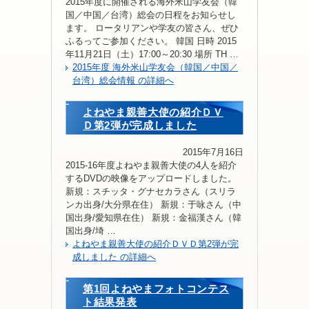
2015年度に開催される海外米山学友会（韓
国／中国／台湾）総会の日程をお知らせし
ます。 ロータリアンや学友の皆さん、ぜひ
ふるってご参加ください。 韓国 日時 2015
年11月21日（土）17:00～20:30 場所 TH …
2015年度 海外米山学友会（韓国／中国／
台湾）総会情報 の詳細へ
よねやま親善大使の紹介ＤＶ
Ｄ第2弾が完成しました
2015年7月16日
2015-16年度よねやま親善大使の4人を紹介
するDVDの映像をアップロードしました。
新規：スチッタ・グナセカラさん（スリラ
ンカ出身/大分県在住） 新規：于咏さん（中
国出身/愛知県在住） 新規：金福漢さん（韓
国出身/埼 …
よねやま親善大使の紹介ＤＶＤ第2弾が完
成しました の詳細へ
第1回よねやまフォトコンテス
ト結果発表