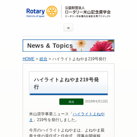
≡
News & Topics
HOME
>
総合
> ハイライトよねやま219号発行
ハイライトよねやま219号発
行
2018年6月13日
総合
米山奨学事業ニュース「
ハイライトよねや
ま
」219号を発行しました。
今月のハイライトよねやまは、よねやま親
善大使の退任式と任命式、理事会開催報