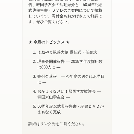
告、韓国学友会の活動紹介と、50周年記念
式典報告書・ＤＶＤのご案内について掲載
しています。寄付金もおかげさまで好調で
す。ぜひご覧ください。
★
今月のトピックス
★
よねやま親善大使 退任式・任命式
理事会開催報告 ― 2019学年度採用数
は850人に ―
寄付金速報 ― 今年度の送金はお早目
に ―
おかえりなさい！帰国学友歓迎会 ―
韓国米山学友会 ―
50周年記念式典報告書・記録ＤＶＤが
まもなく完成
詳細はリンク先をご覧ください。