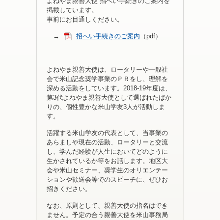
よねやま親善大使 招へい手続きのご案内を
掲載しています。
事前にお目通しください。
→
招へい手続きのご案内
（pdf）
よねやま親善大使は、ロータリーや一般社
会で米山記念奨学事業のＰＲをし、理解を
深める活動をしています。2018-19年度は、
第3代よねやま親善大使として選ばれたばか
りの、個性豊かな米山学友3人が活動しま
す。
活躍する米山学友の代表として、当事業の
あらましや現在の活動、ロータリーと交流
し、学んだ経験が人生においてどのように
生かされているか等をお話します。地区大
会や米山セミナー、奨学生のオリエンテー
ションや歓送会等でのスピーチに、ぜひお
招きください。
なお、原則として、親善大使の指名はでき
ません。予定の合う親善大使を米山事務局