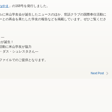
ねやま
」の168号を発行しました。
ルに米山学友会が誕生したニュースのほか、世話クラブの国際奉仕活動に
ーとの再会を果たした学友の報告などを掲載しています。ぜひご覧くださ
 ―
会が誕生！
活動に米山学友が協力
ス・ダス・シュレスタさん―
Fファイルでのご提供となります。
Next Post