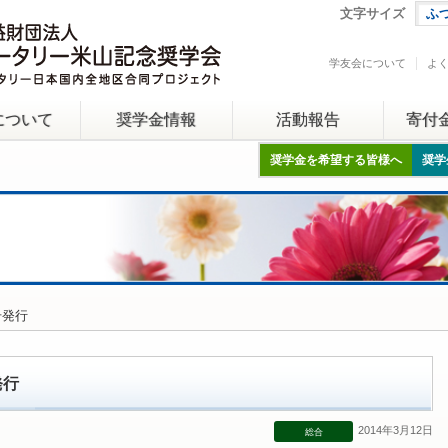
文字サイズ
ふ
学友会について
よ
について
奨学金情報
活動報告
寄付
奨学金を希望する皆様へ
奨学
号発行
発行
2014年3月12日
総合