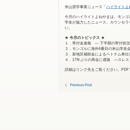
米山奨学事業ニュース「
ハイライトよ
今月のハイライトよねやまは、モンゴ
学友が協力したニュース、カウンセラ
い。
★
今月のトピックス
★
１．寄付金速報 ― 下半期の寄付状況
２．モンゴルに海外6番目の米山学友
３．新地区補助金によるベトナム奉仕
４．17年ぶりの再会に感激 ―スレ
詳細はリンク先をご覧ください。PD
Previous Post