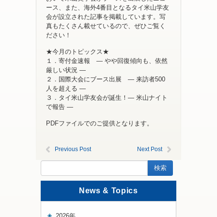
ース、また、海外4番目となるタイ米山学友
会が設立された記事を掲載しています。写
真もたくさん載せているので、ぜひご覧く
ださい！
★今月のトピックス★
１．寄付金速報 ― やや回復傾向も、依然
厳しい状況 ―
２．国際大会にブース出展 ― 来訪者500
人を超える ―
３．タイ米山学友会が誕生！― 米山ナイト
で報告 ―
PDFファイルでのご提供となります。
Previous Post
Next Post
News & Topics
2026年