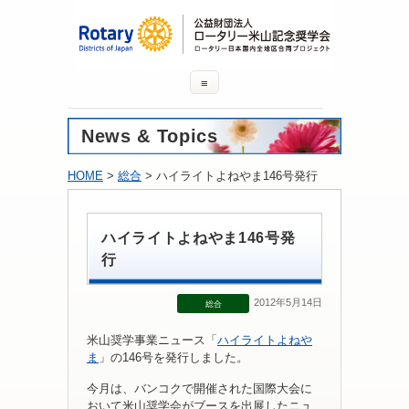
≡
News & Topics
HOME
>
総合
> ハイライトよねやま146号発行
ハイライトよねやま146号発
行
2012年5月14日
総合
米山奨学事業ニュース「
ハイライトよねや
ま
」の146号を発行しました。
今月は、バンコクで開催された国際大会に
おいて米山奨学会がブースを出展したニュ