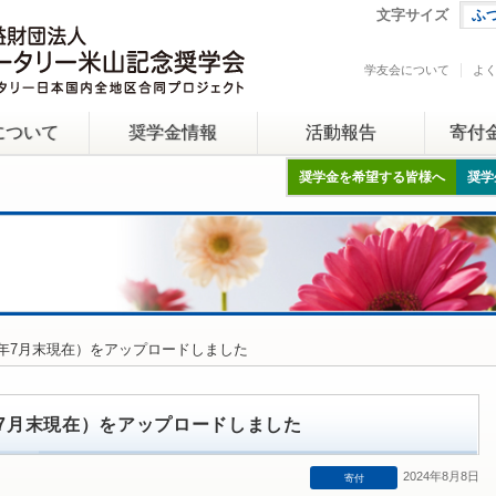
文字サイズ
ふ
学友会について
よ
について
奨学金情報
活動報告
寄付
奨学金を希望する皆様へ
奨学
24年7月末現在）をアップロードしました
年7月末現在）をアップロードしました
2024年8月8日
寄付