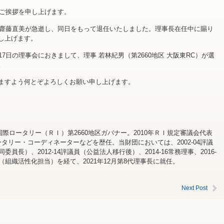
のご挨拶を申し上げます。
長の齋藤直美が急逝し、同日をもって退任いたしました。理事長在任中に賜り
し上げます。
7日の理事会におきまして、理事 若林紀男（第2660地区 大阪東RC）が選
。
ますよう何とぞよろしくお願い申し上げます。
年度国際ロータリー（ＲＩ）第2660地区ガバナー。2010年ＲＩ規定審議会代表
ロータリー・コーディネーターなどを歴任。当財団においては、2002-04評議
10同委員長）、2012-14評議員（公益法人移行後）、2014-16常務理事、2016-
-理事（組織活性化担当）を経て、2021年12月第8代理事長に就任。
Next Post