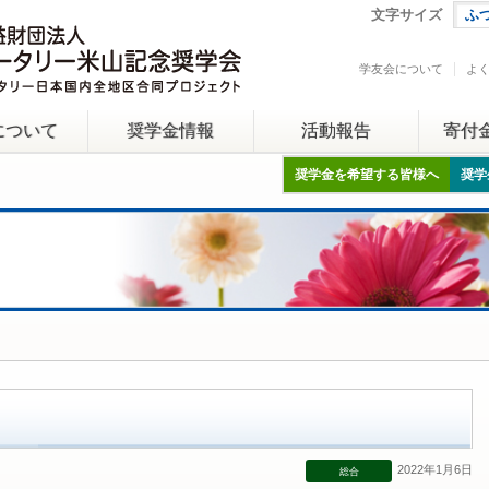
文字サイズ
ふ
学友会について
よ
について
奨学金情報
活動報告
寄付
奨学金を希望する皆様へ
奨学
2022年1月6日
総合