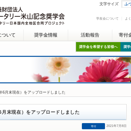
文字サイズ
ふ
学友会について
よ
について
奨学金情報
活動報告
寄付
奨学金を希望する皆様へ
奨学
21年6月末現在）をアップロードしました
年6月末現在）をアップロードしました
2021年7月8日
寄付