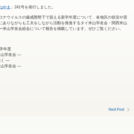
ねやま
」241号を発行しました。
ロナウイルスの厳戒態勢下で迎える新学年度について、各地区の状況や奨
にありながらも工夫をしながら活動を推進するタイ米山学友会・関西米山
ー米山学友会総会について報告を掲載しています。ぜひご覧ください。
新学年度
米山学友会 ―
く ―
米山学友会 ―
Next Post