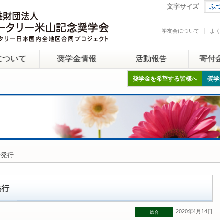
文字サイズ
ふ
学友会について
よ
について
奨学金情報
活動報告
寄付
奨学金を希望する皆様へ
奨学
号発行
発行
2020年4月14日
総合