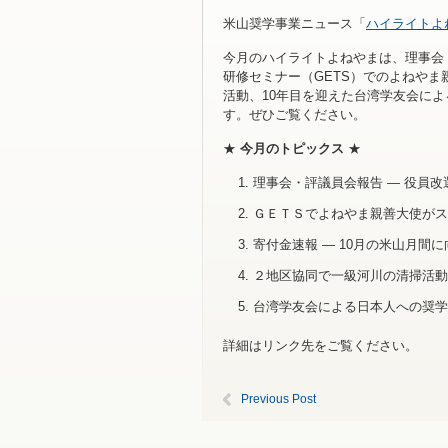
米山奨学事業ニュース「
ハイライトよ
今月のハイライトよねやまは、理事会
研修セミナー（GETS）でのよねやま親
活動、10年目を迎えた台湾学友会に
す。ぜひご覧ください。
★
今月のトピックス
★
理事会・評議員会報告 ― 役員改
ＧＥＴＳでよねやま親善大使がス
寄付金速報 ― 10月の米山月間に
２地区協同で一級河川の清掃活動
台湾学友会による日本人への奨学
詳細はリンク先をご覧ください。
Previous Post