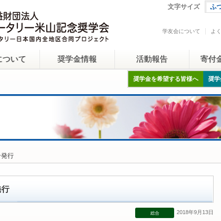
文字サイズ
ふ
学友会について
よ
について
奨学金情報
活動報告
寄付
奨学金を希望する皆様へ
奨学
号発行
発行
2018年9月13日
総合