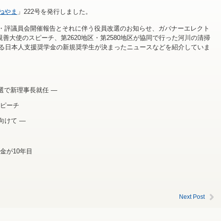
ねやま
」222号を発行しました。
・評議員会開催報告とそれに伴う役員改選のお知らせ、ガバナーエレクト
善大使のスピーチ、第2620地区・第2580地区が協同で行った河川の清掃
よる日本人支援奨学金の新規奨学生が決まったニュースなどを紹介していま
選で新理事長就任 ―
ピーチ
向けて ―
金が10年目
Next Post