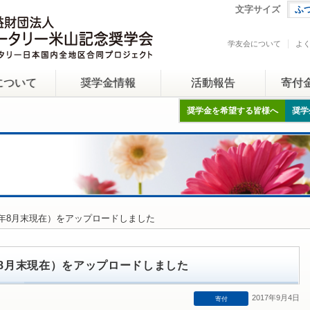
文字サイズ
ふ
学友会について
よ
について
奨学金情報
活動報告
寄付
奨学金を希望する皆様へ
奨学
17年8月末現在）をアップロードしました
年8月末現在）をアップロードしました
2017年9月4日
寄付