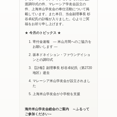
渡調印式の件、マレーシア学友会設立の
件、上海米山学友会の奉仕活動について掲
載しています。また本日、当会副理事長 杉
谷卓紀氏の訃報が入りました。心よりご冥
福をお祈り申し上げます。
★
今月のトピックス
★
寄付金速報 ― 米山月間へのご協力を
お願いします ―
坂本ドネイション・ファウンデイショ
ンとの調印式
【訃報】副理事長 杉谷卓紀氏（第2720
地区）逝去
マレーシア米山学友会が設立されまし
た
上海米山学友会が小学校を支援
海外米山学友会総会のご案内 ～ふるって
ご参加ください～