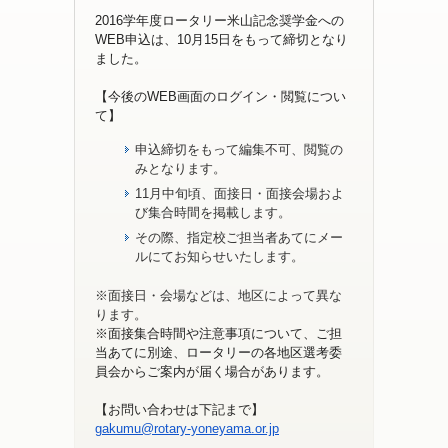
2016学年度ロータリー米山記念奨学金への
WEB申込は、
10月15日をもって
締切となり
ました。
【今後のWEB画面のログイン・閲覧につい
て】
申込締切をもって編集不可、閲覧の
みとなります。
11月中旬頃、面接日・面接会場およ
び集合時間を掲載します。
その際、指定校ご担当者あてにメー
ルにてお知らせいたします。
※面接日・会場などは、地区によって異な
ります。
※面接集合時間や注意事項について、ご担
当あてに別途、ロータリーの各
地区選考委
員会から
ご案内が届く場合があります。
【お問い合わせは下記まで】
gakumu@rotary-yoneyama.or.jp