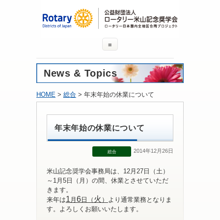
≡
News & Topics
HOME
>
総合
> 年末年始の休業について
年末年始の休業について
2014年12月26日
総合
米山記念奨学会事務局は、12月27日（土）
～1月5日（月）の間、休業とさせていただ
きます。
1
6
火
来年は
月
日（
）
より通常業務となりま
す。よろしくお願いいたします。