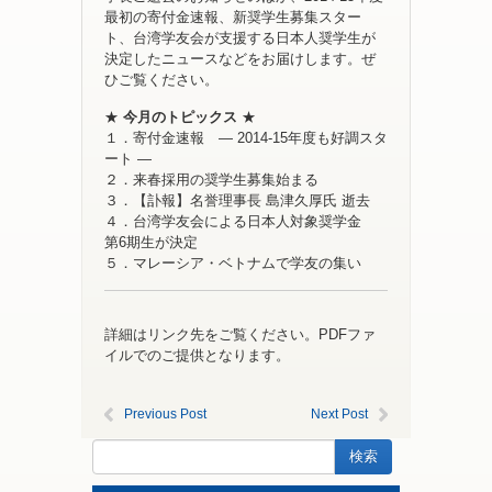
最初の寄付金速報、新奨学生募集スター
ト、台湾学友会が支援する日本人奨学生が
決定したニュースなどをお届けします。ぜ
ひご覧ください。
★
今月のトピックス
★
１．寄付金速報 ― 2014-15年度も好調スタ
ート ―
２．来春採用の奨学生募集始まる
３．【訃報】名誉理事長 島津久厚氏 逝去
４．台湾学友会による日本人対象奨学金
第6期生が決定
５．マレーシア・ベトナムで学友の集い
詳細はリンク先をご覧ください。PDFファ
イルでのご提供となります。
Previous Post
Next Post