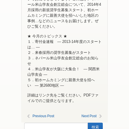
ール米山学友会創立総会について、2014年4
月採用の新規奨学生募集スタート、初ホー
ムカミングに親善大使を招へいした地区の
事例…などのニュースをお届けします。ぜ
ひご覧ください。
★ 今月のトピックス ★
１．寄付金速報 ― 2013-14年度のスタート
は… ―
２．来春採用の奨学生募集がスタート
３．ネパール米山学友会創立総会のお知ら
せ
４．米山学友が大阪に大集合！ ― 関西米
山学友会 ―
５．初ホームカミングに親善大使を招へ
い ― 第2680地区 ―
詳細はリンク先をご覧ください。PDFファ
イルでのご提供となります。
Previous Post
Next Post