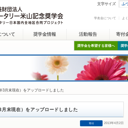
文字サイズ
ふ
学友会について
よ
について
奨学金情報
活動報告
寄付
奨学金を希望する皆様へ
奨学
13年3月末現在）をアップロードしました
年3月末現在）をアップロードしました
2013年4月2日
寄付