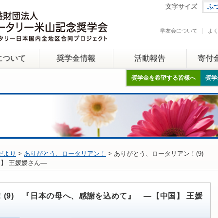
文字サイズ
ふ
学友会について
よ
について
奨学金情報
活動報告
寄付
奨学金を希望する皆様へ
奨学
だより
>
ありがとう、ロータリアン！
> ありがとう、ロータリアン！(9)
】 王媛媛さん―
(9) 『日本の母へ、感謝を込めて』 ―【中国】 王媛