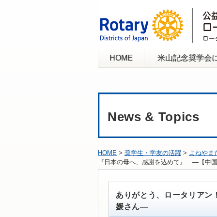
HOME
米山記念奨学会
News & Topics
HOME
>
奨学生・学友の活躍
>
よねやま
『日本の母へ、感謝を込めて』 ―【中国
ありがとう、ロータリアン！
媛さん―