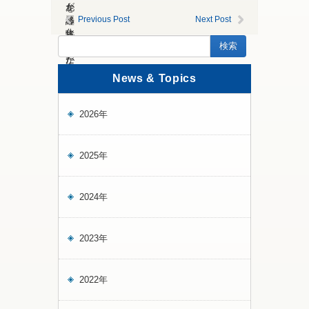
が
允
を
悪
Previous Post
Next Post
恭
経
化
さ
験
し
ん
し
た
が
た
際、
日
ベ
News & Topics
カ
本
ト
ウ
の
ナ
ン
ロ
ム
2026年
セ
ー
出
ラ
タ
身
ー
リ
の
2025年
と
ア
フ
の
ン
ー
忘
へ
オ
2024年
れ
変
ン
ら
わ
さ
れ
ら
ん
2023年
な
ぬ
が、
い
感
カ
思
謝
ウ
2022年
い
の
ン
出
気
セ
を
持