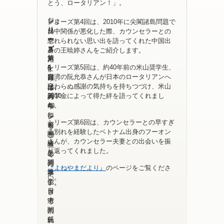
とう、ロータリアン！」。
シ
シ
シ
『よ
シリーズ第4回は、2010年に尖閣諸島問題で
リ
リ
リ
ね
日中関係が悪化した際、カウンセラーとの
ー
ー
ー
や
忘れられない思い出を語ってくれた中国出
ズ
ズ
ズ
ま
身の王暁婷さんをご紹介します。
第
第
第
だ
4
シリーズ第5回は、約40年前の米山奨学生、
5
6
よ
回
台湾の阮允恭さんが日本のロータリアンへ
回
回
り』
は、
変わらぬ感謝の気持ちを持ちつづけ、米山
は、
は、
の
2010
奨学金によって得た絆を語ってくれまし
約
カ
ペ
年
た。
40
ウ
ー
に
年
ン
ジ
シリーズ第6回は、カウンセラーとの早すぎ
尖
前
セ
を
る別れを経験したベトナム出身のフーオン
閣
の
ラ
ご
さんが、カウンセラー夫妻との出会いを振
諸
米
ー
覧
り返ってくれました。
島
山
と
く
問
奨
の
だ
『よねやまだより』
のページをご覧くださ
題
学
早
さ
い。
で
生、
す
い。
日
台
ぎ
中
湾
る
関
の
別
係
阮
れ