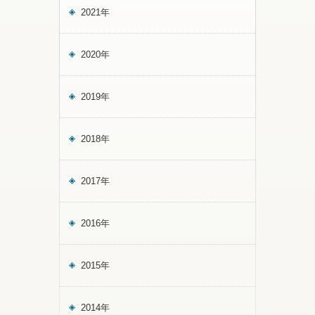
ラ
語
2021年
ち
ー
っ
を
夫
て
持
妻
く
ち
と
2020年
れ
つ
の
た
づ
出
中
け、
会
2019年
国
米
い
出
山
を
身
奨
振
2018年
の
学
り
王
金
返
暁
に
っ
2017年
婷
よ
て
さ
っ
く
ん
て
れ
2016年
を
得
ま
ご
た
し
紹
絆
た。
2015年
介
を
し
語
ま
っ
す。
て
2014年