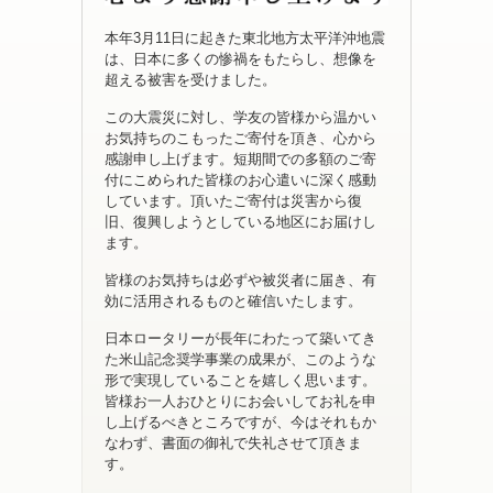
本年3月11日に起きた東北地方太平洋沖地震
は、日本に多くの惨禍をもたらし、想像を
超える被害を受けました。
この大震災に対し、学友の皆様から温かい
お気持ちのこもったご寄付を頂き、心から
感謝申し上げます。短期間での多額のご寄
付にこめられた皆様のお心遣いに深く感動
しています。頂いたご寄付は災害から復
旧、復興しようとしている地区にお届けし
ます。
皆様のお気持ちは必ずや被災者に届き、有
効に活用されるものと確信いたします。
日本ロータリーが長年にわたって築いてき
た米山記念奨学事業の成果が、このような
形で実現していることを嬉しく思います。
皆様お一人おひとりにお会いしてお礼を申
し上げるべきところですが、今はそれもか
なわず、書面の御礼で失礼させて頂きま
す。