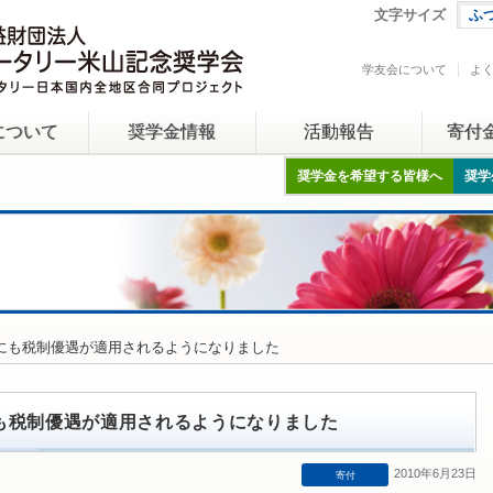
文字サイズ
ふ
学友会について
よ
について
奨学金情報
活動報告
寄付
奨学金を希望する皆様へ
奨学
金にも税制優遇が適用されるようになりました
も税制優遇が適用されるようになりました
2010年6月23日
寄付