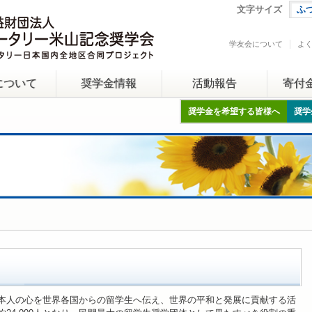
文字サイズ
ふ
学友会について
よ
について
奨学金情報
活動報告
寄付
奨学金を希望する皆様へ
奨学
本人の心を世界各国からの留学生へ伝え、世界の平和と発展に貢献する活