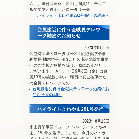
ム」、寄付金速報、米山月間資料、モンゴ
ルで学友と再会したロータリー会 …
ハイライトよねやま282号発行 の詳細へ
台風接近に伴う全職員テレワ
ーク勤務のお知らせ
2023年9月8日
公益財団法人ロータリー米山記念奨学会事
務局長 柚木裕子 日頃より米山記念奨学事業
へのご支援ご厚情を賜り、誠にありがとう
ございます。 さて、本日9月8日（金）は台
風13号の接近に伴い、職員の安全確保のた
め全員テレワークでの …
台風接近に伴う全職員テレワーク勤務のお
知らせ の詳細へ
ハイライトよねやま281号発行
2023年8月15日
米山奨学事業ニュース「ハイライトよねや
ま」281号を発行しました。 今月のハイラ
イトよねやまは、第3回 米山学友による世界