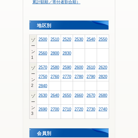
累計額順／寄付者割合順）
地区別
2500
2510
2520
2530
2540
2550
ゾ
ー
ン
2560
2800
2830
1
2570
2580
2590
2600
2610
2620
ゾ
ー
2750
2760
2770
2780
2790
2820
ン
2
2840
2630
2640
2650
2660
2670
2680
ゾ
ー
ン
2690
2700
2710
2720
2730
2740
3
会員別