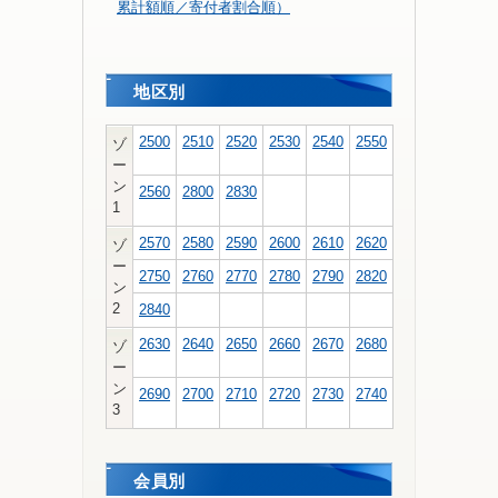
累計額順／寄付者割合順）
地区別
2500
2510
2520
2530
2540
2550
ゾ
ー
ン
2560
2800
2830
1
2570
2580
2590
2600
2610
2620
ゾ
ー
2750
2760
2770
2780
2790
2820
ン
2
2840
2630
2640
2650
2660
2670
2680
ゾ
ー
ン
2690
2700
2710
2720
2730
2740
3
会員別