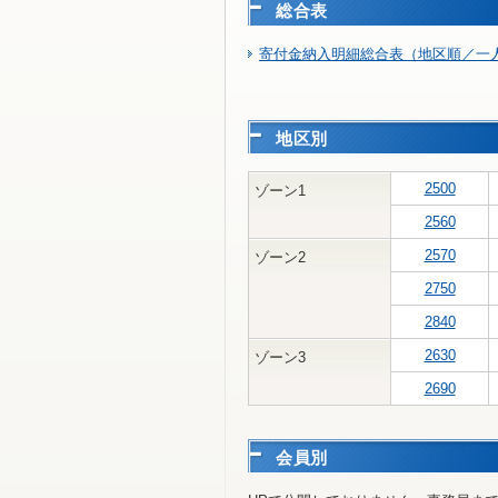
総合表
寄付金納入明細総合表（地区順／一人
地区別
2500
ゾーン1
2560
2570
ゾーン2
2750
2840
2630
ゾーン3
2690
会員別