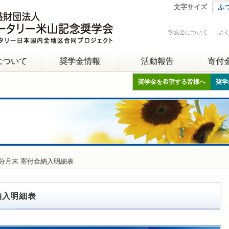
文字サイズ
ふ
学友会について
よ
について
奨学金情報
活動報告
寄付
奨学金を希望する皆様へ
奨学
1月分月末 寄付金納入明細表
金納入明細表