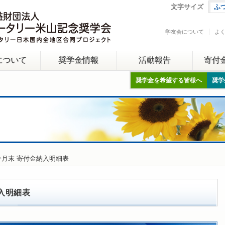
文字サイズ
ふ
学友会について
よ
について
奨学金情報
活動報告
寄付
奨学金を希望する皆様へ
奨学
月分月末 寄付金納入明細表
納入明細表