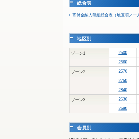
総合表
寄付金納入明細総合表（地区順／一人
地区別
2500
ゾーン1
2560
2570
ゾーン2
2750
2840
2630
ゾーン3
2690
会員別