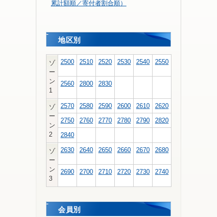
累計額順／寄付者割合順）
地区別
2500
2510
2520
2530
2540
2550
ゾ
ー
ン
2560
2800
2830
1
2570
2580
2590
2600
2610
2620
ゾ
ー
2750
2760
2770
2780
2790
2820
ン
2
2840
2630
2640
2650
2660
2670
2680
ゾ
ー
ン
2690
2700
2710
2720
2730
2740
3
会員別