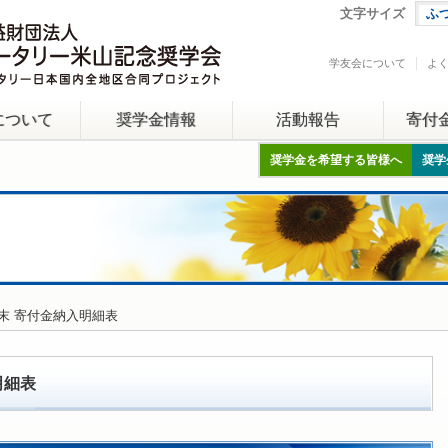
文字サイズ
ふ
学友会について
よ
について
奨学金情報
活動報告
寄付
奨学金を希望する皆様へ
奨学
2月末 寄付金納入明細表
明細表