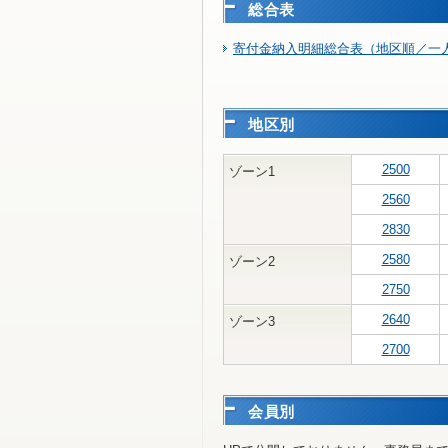
総合表
寄付金納入明細総合表（地区順／一人
地区別
2500
ゾーン1
2560
2830
2580
ゾーン2
2750
2640
ゾーン3
2700
会員別