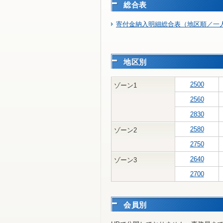
総合表
寄付金納入明細総合表（地区順／一人
地区別
2500
ゾーン1
2560
2830
2580
ゾーン2
2750
2640
ゾーン3
2700
会員別