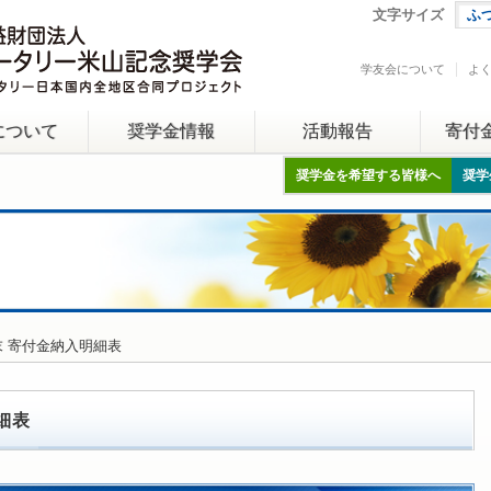
文字サイズ
ふ
学友会について
よ
について
奨学金情報
活動報告
寄付
奨学金を希望する皆様へ
奨学
月末 寄付金納入明細表
細表