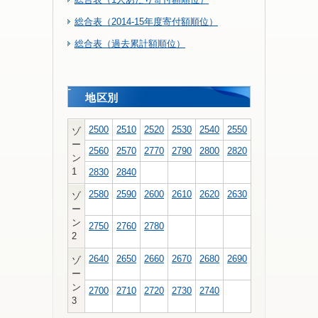
総合表（2014-15年度寄付額順位）
総合表（過去累計額順位）
地区別
2500
2510
2520
2530
2540
2550
ゾ
ー
2560
2570
2770
2790
2800
2820
ン
1
2830
2840
2580
2590
2600
2610
2620
2630
ゾ
ー
ン
2750
2760
2780
2
2640
2650
2660
2670
2680
2690
ゾ
ー
ン
2700
2710
2720
2730
2740
3