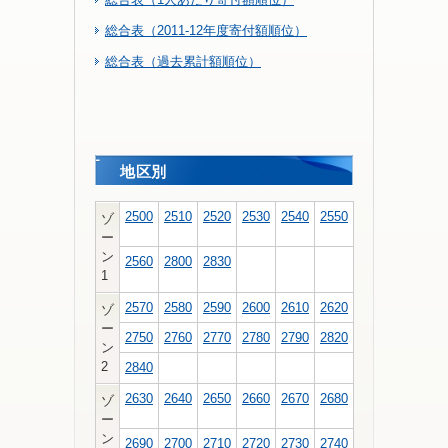
総合表（2011-12年度寄付額順位）
総合表（過去累計額順位）
地区別
2500
2510
2520
2530
2540
2550
ゾ
ー
ン
2560
2800
2830
1
2570
2580
2590
2600
2610
2620
ゾ
ー
2750
2760
2770
2780
2790
2820
ン
2
2840
2630
2640
2650
2660
2670
2680
ゾ
ー
ン
2690
2700
2710
2720
2730
2740