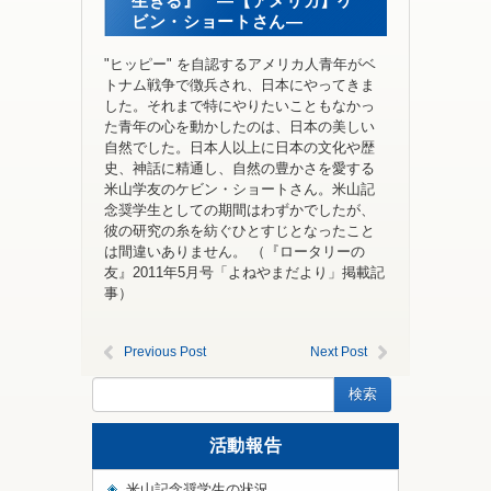
生きる』 ―【アメリカ】ケ
ビン・ショートさん―
"ヒッピー" を自認するアメリカ人青年がベ
トナム戦争で徴兵され、日本にやってきま
した。それまで特にやりたいこともなかっ
た青年の心を動かしたのは、日本の美しい
自然でした。日本人以上に日本の文化や歴
史、神話に精通し、自然の豊かさを愛する
米山学友のケビン・ショートさん。米山記
念奨学生としての期間はわずかでしたが、
彼の研究の糸を紡ぐひとすじとなったこと
は間違いありません。 （『ロータリーの
友』2011年5月号「よねやまだより」掲載記
事）
Previous Post
Next Post
活動報告
米山記念奨学生の状況