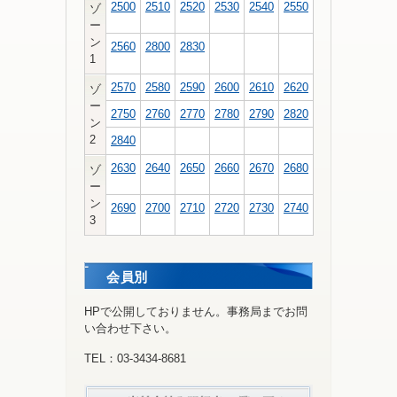
2500
2510
2520
2530
2540
2550
ゾ
ー
ン
2560
2800
2830
1
2570
2580
2590
2600
2610
2620
ゾ
ー
2750
2760
2770
2780
2790
2820
ン
2
2840
2630
2640
2650
2660
2670
2680
ゾ
ー
ン
2690
2700
2710
2720
2730
2740
3
会員別
HPで公開しておりません。事務局までお問
い合わせ下さい。
TEL：03-3434-8681