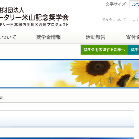
文字サイズ
ふ
学友会について
よ
について
奨学金情報
活動報告
寄付
奨学金を希望する皆様へ
奨学
月末