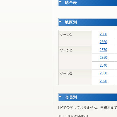
総合表
地区別
2500
ゾーン1
2560
2570
ゾーン2
2750
2840
2630
ゾーン3
2690
会員別
HPで公開しておりません。事務局ま
TEL：03-3434-8681