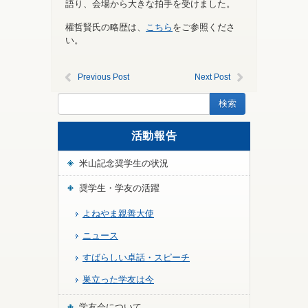
語り、会場から大きな拍手を受けました。
權哲賢氏の略歴は、
こちら
をご参照くださ
い。
Previous Post
Next Post
活動報告
米山記念奨学生の状況
奨学生・学友の活躍
よねやま親善大使
ニュース
すばらしい卓話・スピーチ
巣立った学友は今
学友会について