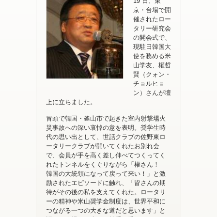
19 日、東
京・台場で開
催されたロー
タリー研究会
の開会式で、
現駐日韓国大
使を務める米
山学友、權哲
賢（クォン・
チョルヒョ
ン）さんが壇
上に立ちました。
冒頭で韓国・釜山市で起きた室内射撃場火
災事故への深い哀悼の意を表明。奨学生時
代の思い出として、世話クラブの佐野東ロ
ータリークラブが開いてくれたお別れ会
で、会員が手を高く差し伸べてつくってく
れたトンネルをくぐりながら「權さん！
韓国の大統領になって戻って来い！」と激
励されたエピソードに触れ、「皆さんの期
待がその後の私を支えてくれた。ロータリ
ーの精神や米山奨学金制度は、世界平和に
つながる一つの大きな道だと思います」と