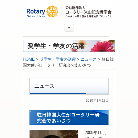
≡
奨学生・学友の活躍
HOME
>
奨学生・学友の活躍
>
ニュース
> 駐日韓
国大使がロータリー研究会であいさつ
ニュース
2010年1月12日
駐日韓国大使がロータリー研
究会であいさつ
2009年11 月