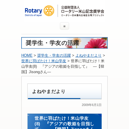
≡
奨学生・学友の活躍
HOME
>
奨学生・学友の活躍
>
よねやまだより
>
世界に羽ばたけ！米山学友
> 世界に羽ばたけ！米
山学友(8) 『アジアの歌姫を目指して』 ―【韓
国】Jisongさん―
よねやまだより
2009年6月1日
世界に羽ばたけ！米山学友
(8) 『アジアの歌姫を目指し