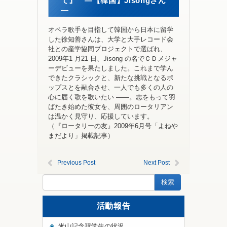
て』 ―【韓国】Jisongさん
―
オペラ歌手を目指して韓国から日本に留学
した徐知善さんは、大学と大手レコード会
社との産学協同プロジェクトで選ばれ、
2009年1 月21 日、Jisong の名でＣＤメジャ
ーデビューを果たしました。これまで学ん
できたクラシックと、新たな挑戦となるポ
ップスとを融合させ、一人でも多くの人の
心に届く歌を歌いたい ――。志をもって羽
ばたき始めた彼女を、周囲のロータリアン
は温かく見守り、応援しています。
（『ロータリーの友』2009年6月号「よねや
まだより」掲載記事）
Previous Post
Next Post
活動報告
米山記念奨学生の状況